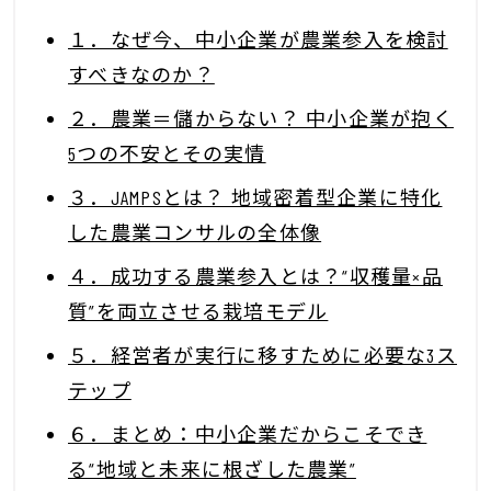
１．なぜ今、中小企業が農業参入を検討
すべきなのか？
２．農業＝儲からない？ 中小企業が抱く
5つの不安とその実情
３．JAMPSとは？ 地域密着型企業に特化
した農業コンサルの全体像
４．成功する農業参入とは？“収穫量×品
質”を両立させる栽培モデル
５．経営者が実行に移すために必要な3ス
テップ
６．まとめ：中小企業だからこそでき
る“地域と未来に根ざした農業”