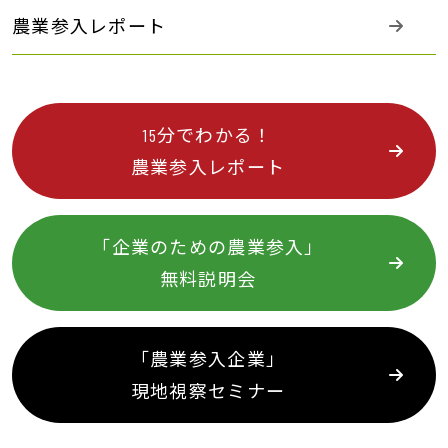
農業参入レポート
15分でわかる！
農業参入レポート
「企業のための農業参入」
無料説明会
「農業参入企業」
現地視察セミナー