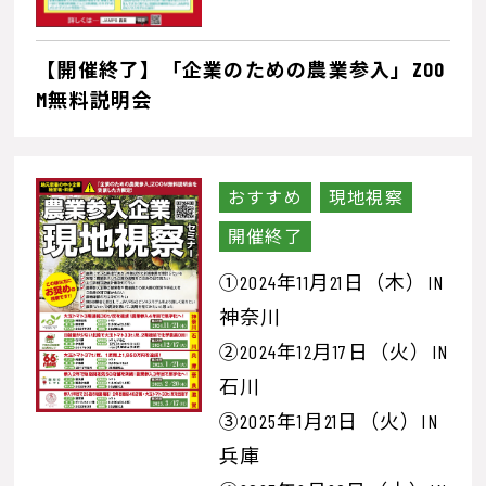
【開催終了】「企業のための農業参入」ZOO
M無料説明会
おすすめ
現地視察
開催終了
①2024年11月21日（木）IN
神奈川
②2024年12月17日（火）IN
石川
③2025年1月21日（火）IN
兵庫