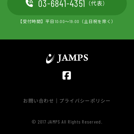
03-6841-4351
（代表）
【受付時間】平日10:00～19:00（土日祝を除く）
お問い合わせ
プライバシーポリシー
© 2017 JAMPS All Rights Reserved.