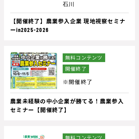
石川
【開催終了】農業参入企業 現地視察セミナ
ーin2025-2026
無料コンテンツ
開催終了
※開催終了
農業未経験の中小企業が勝てる！農業参入
セミナー【開催終了】
無料コンテンツ